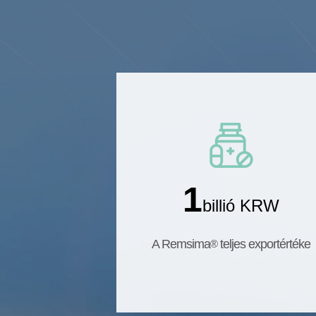
1
billió KRW
A Remsima
teljes exportértéke
®