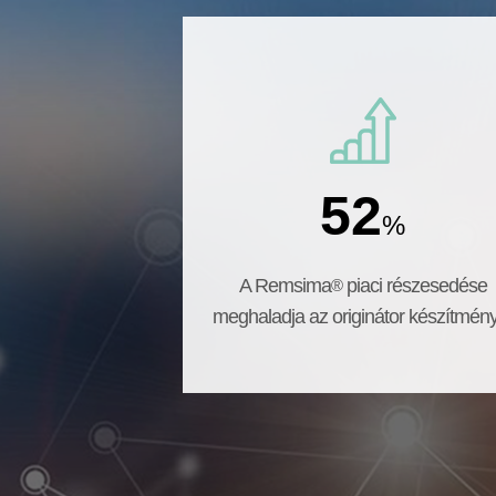
52
%
A Remsima
piaci részesedése
®
meghaladja az originátor készítmén