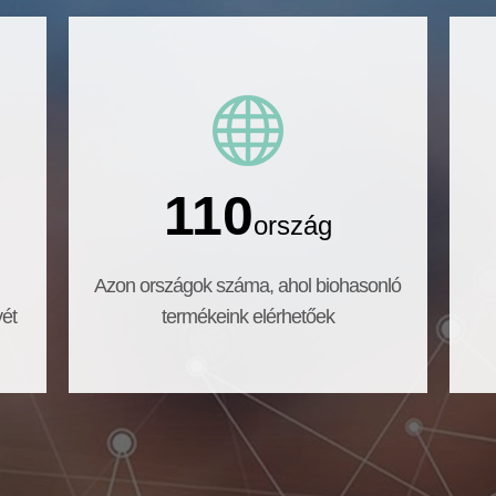
110
ország
Azon országok száma, ahol biohasonló
yét
termékeink elérhetőek