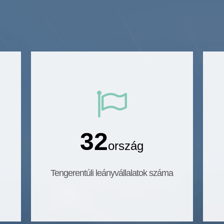
32
ország
Tengerentúli leányvállalatok száma