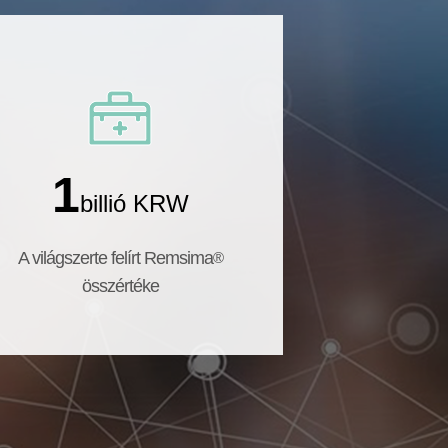
1
billió KRW
A világszerte felírt Remsima
®
összértéke