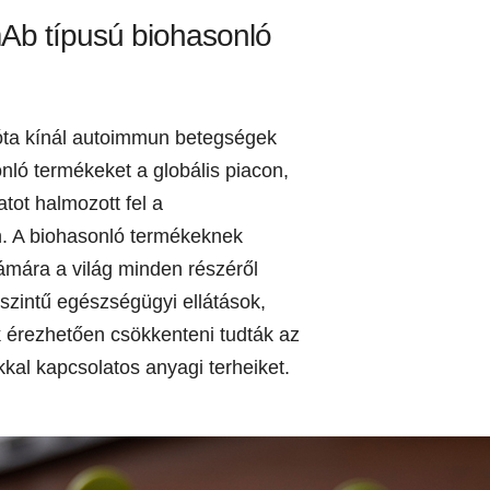
mAb típusú biohasonló
 óta kínál autoimmun betegségek
nló termékeket a globális piacon,
tot halmozott fel a
. A biohasonló termékeknek
mára a világ minden részéről
szintű egészségügyi ellátások,
ok érezhetően csökkenteni tudták az
kal kapcsolatos anyagi terheiket.