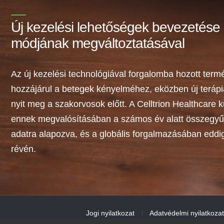
Új kezelési lehetőségek bevezetése
módjának megváltoztatásával
Az új kezelési technológiával forgalomba hozott term
hozzájárul a betegek kényelméhez, eközben új teráp
nyit meg a szakorvosok előtt. A Celltrion Healthcare k
ennek megvalósításában a számos év alatt összegyűj
adatra alapozva, és a globális forgalmazásában eddig 
révén.
Jogi nyilatkozat
Adatvédelmi nyilatkozat