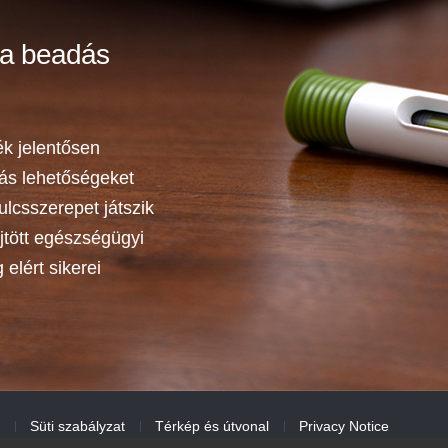
 a beadás
ék jelentősen
iás lehetőségeket
ulcsszerepet játszik
tött egészségügyi
elért sikerei
Süti szabályzat
Térkép és útvonal
Privacy Notice