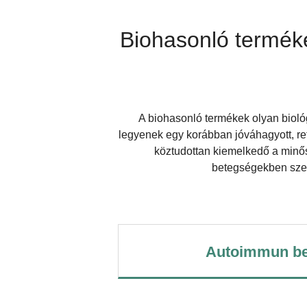
Biohasonló terméke
A biohasonló termékek olyan biológ
legyenek egy korábban jóváhagyott, re
köztudottan kiemelkedő a minő
betegségekben szen
Autoimmun be