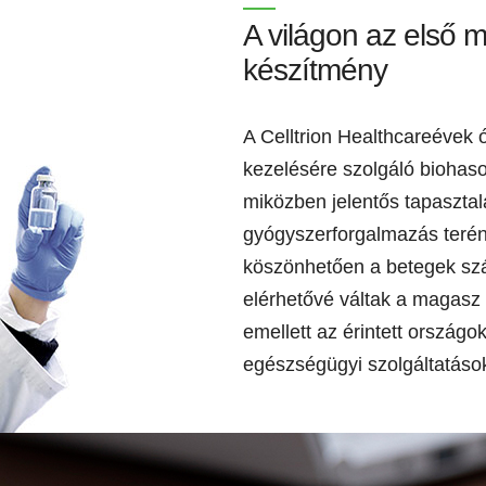
A világon az első 
készítmény
A Celltrion Healthcareévek
kezelésére szolgáló biohaso
miközben jelentős tapasztala
gyógyszerforgalmazás terén
köszönhetően a betegek szá
elérhetővé váltak a magasz 
emellett az érintett ország
egészségügyi szolgáltatások