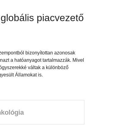
globális piacvezető
 szempontból bizonyítottan azonosak
nazt a hatóanyagot tartalmazzák. Mivel
ógyszerekké váltak a különböző
esült Államokat is.
kológia